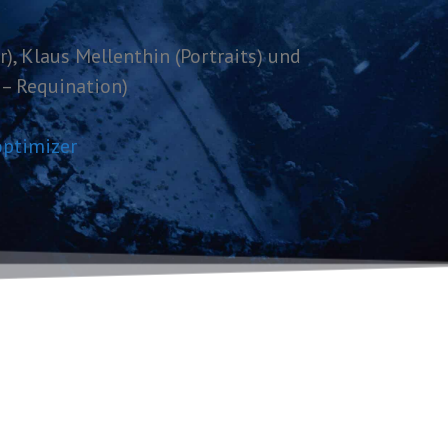
), Klaus Mellenthin (Portraits) und
 – Requination)
ptimizer