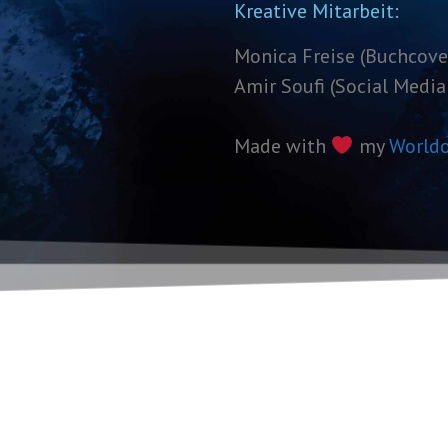
Kreative Mitarbeit:
Monica Freise (Buchcover
Amir Soufi (Social Media
Made with
my
Worldo